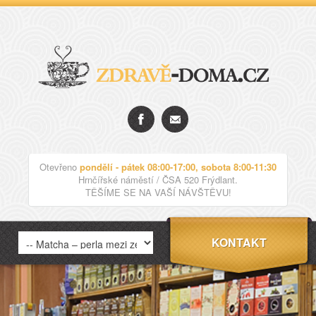
Otevřeno
pondělí - pátek 08:00-17:00, sobota 8:00-11:30
Hrnčířské náměstí / ČSA 520 Frýdlant.
TĚŠÍME SE NA VAŠÍ NÁVŠTĚVU!
KONTAKT