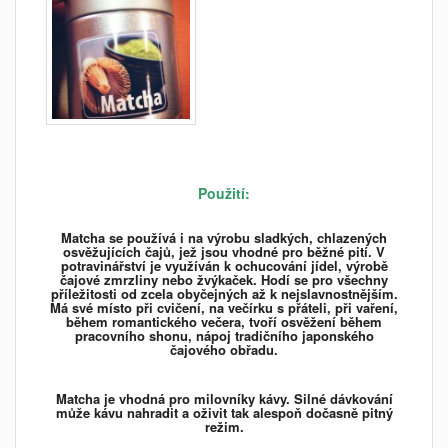
Použití:
Matcha se používá i na výrobu sladkých, chlazených
osvěžujících čajů, jež jsou vhodné pro běžné pití. V
potravinářství je využíván k ochucování jídel, výrobě
čajové zmrzliny nebo žvýkaček. Hodí se pro všechny
příležitosti od zcela obyčejných až k nejslavnostnějším.
Má své místo při cvičení, na večírku s přáteli, při vaření,
během romantického večera, tvoří osvěžení během
pracovního shonu, nápoj tradičního japonského
čajového obřadu.
Matcha je vhodná pro milovníky kávy. Silné dávkování
může kávu nahradit a oživit tak alespoň dočasně pitný
režim.