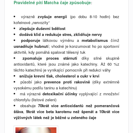
Pravidelné pití Matcha čaje způsobuje
:
výrazně
zvyšuje energii
(po dobu 8-10 hodin) bez
kofeinové „nervozity“
zlepšuje duševní bdělost
dodává klid a redukuje stres, zklidňuje nervy
podporuje
látkovou výměnu a
metabolismus
čímž
usnadňuje
hubnut
í; vhodné je konzumovat ho po sportovní
aktivitě, kdy pomáhá spalovat tělesný tuk
zpomaluje proces stárnutí
díky silné skupině
antioxidantů, které jsou známé jako katechiny. Až 60 %z
těchto katechinů je vynikající pomocník při redukci váhy
snižuje krevní tlak, cholesterol a cukr v krvi
působí jako
prevence proti rakovině
(díky extrémně
vysokému podílu taninu a katechinu)
má výrazné
detoxikační účinky
vyplývající z množství
chlorofylu (listové zeleni)
obsahuje
70krát
více antioxidantů než pomerančová
šťáva
,
9krát více beta karotenu než špenát a 10krát více
výživných látek než je běžné u zeleného čaje