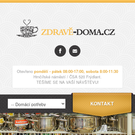
Otevřeno
pondělí - pátek 08:00-17:00, sobota 8:00-11:30
Hrnčířské náměstí / ČSA 520 Frýdlant.
TĚŠÍME SE NA VAŠÍ NÁVŠTĚVU!
KONTAKT