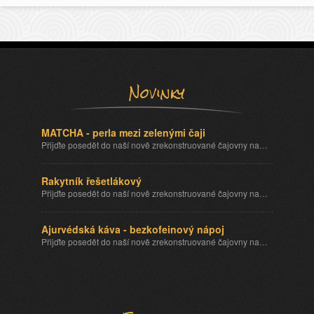
Novinky
MATCHA - perla mezi zelenými čaji
Přijďte posedět do naší nově zrekonstruované čajovny na…
Rakytník řešetlákový
Přijďte posedět do naší nově zrekonstruované čajovny na…
Ajurvédská káva - bezkofeinový nápoj
Přijďte posedět do naší nově zrekonstruované čajovny na…