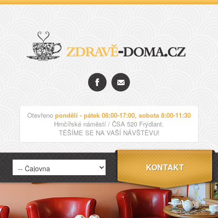
Otevřeno
pondělí - pátek 08:00-17:00, sobota 8:00-11:30
Hrnčířské náměstí / ČSA 520 Frýdlant.
TĚŠÍME SE NA VAŠÍ NÁVŠTĚVU!
KONTAKT