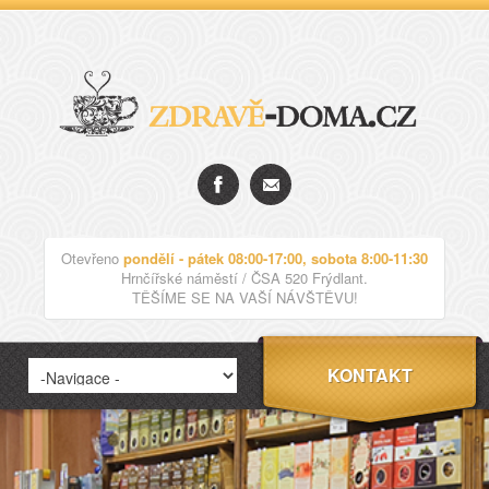
Otevřeno
pondělí - pátek 08:00-17:00, sobota 8:00-11:30
Hrnčířské náměstí / ČSA 520 Frýdlant.
TĚŠÍME SE NA VAŠÍ NÁVŠTĚVU!
KONTAKT