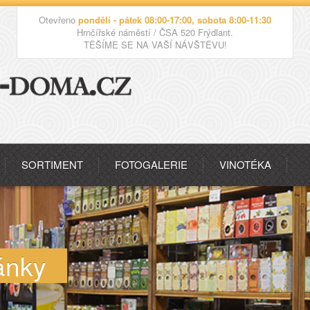
Otevřeno
pondělí - pátek 08:00-17:00, sobota 8:00-11:30
Hrnčířské náměstí / ČSA 520 Frýdlant.
TĚŠÍME SE NA VAŠÍ NÁVŠTĚVU!
SORTIMENT
FOTOGALERIE
VINOTÉKA
ánky