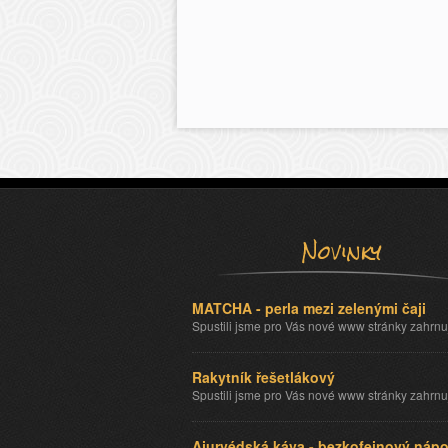
Novinky
MATCHA - perla mezi zelenými čaji
Spustili jsme pro Vás nové www stránky zahrnu
Rakytník řešetlákový
Spustili jsme pro Vás nové www stránky zahrnu
Ajurvédská káva - bezkofeinový nápo