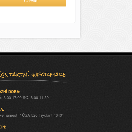
Kontaktní informace
ZNÍ DOBA:
: 8:00-17:00 SO: 8:00-11:30
A:
ké náměstí / ČSA 520 Frýdlant 46401
ON: