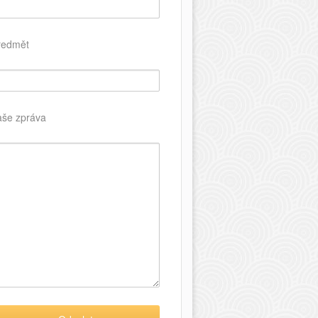
ředmět
aše zpráva