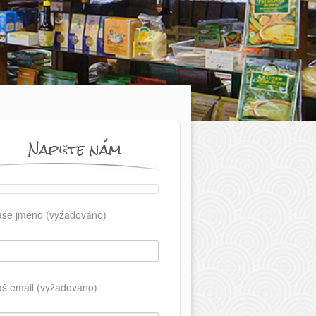
Napište nám
aše jméno (vyžadováno)
áš email (vyžadováno)