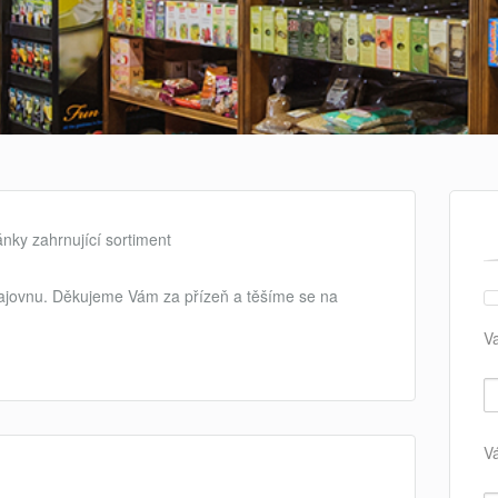
nky zahrnující sortiment
čajovnu. Děkujeme Vám za přízeň a těšíme se na
V
V