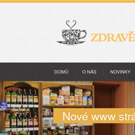
DOMŮ
O NÁS
NOVINKY
Nové www str