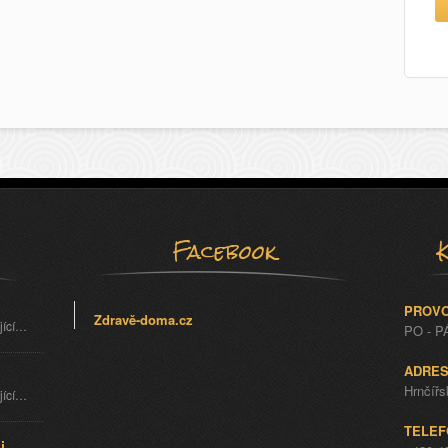
Facebook
PROVO
Zdravě-doma.cz
jící…
PO - PÁ
ADRES
Hrnčířs
jící…
TELEF
j